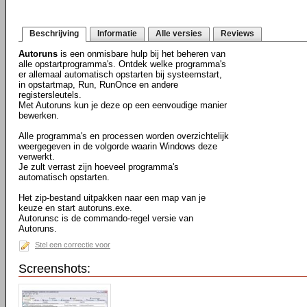
Beschrijving
Informatie
Alle versies
Reviews
Autoruns
is een onmisbare hulp bij het beheren van
alle opstartprogramma's. Ontdek welke programma's
er allemaal automatisch opstarten bij systeemstart,
in opstartmap, Run, RunOnce en andere
registersleutels.
Met Autoruns kun je deze op een eenvoudige manier
bewerken.
Alle programma's en processen worden overzichtelijk
weergegeven in de volgorde waarin Windows deze
verwerkt.
Je zult verrast zijn hoeveel programma's
automatisch opstarten.
Het zip-bestand uitpakken naar een map van je
keuze en start autoruns.exe.
Autorunsc is de commando-regel versie van
Autoruns.
Stel een correctie voor
Screenshots: