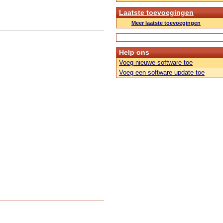
Laatste toevoegingen
Meer laatste toevoegingen
Help ons
Voeg nieuwe software toe
Voeg een software update toe