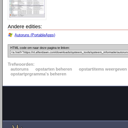
Andere edities:
Autoruns (PortableApps)
HTML code om naar deze pagina te linken:
Trefwoorden:
autoruns
opstarten beheren
opstartitems weergeven
opstartprgramma's beheren