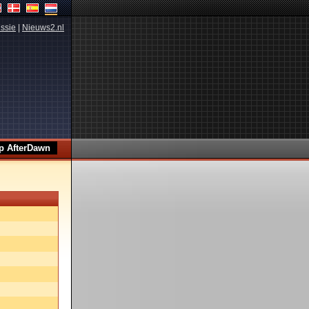
ssie
|
Nieuws2.nl