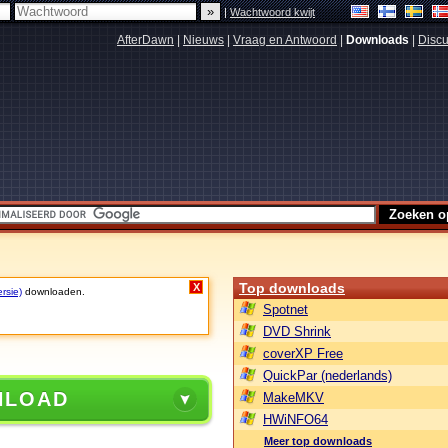
|
Wachtwoord kwijt
AfterDawn
|
Nieuws
|
Vraag en Antwoord
|
Downloads
|
Discu
Top downloads
X
rsie)
downloaden.
Spotnet
DVD Shrink
coverXP Free
QuickPar (nederlands)
NLOAD
MakeMKV
HWiNFO64
Meer top downloads