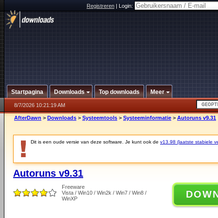
Registreren
|
Login:
Startpagina
Downloads
Top downloads
Meer
8/7/2026 10:21:19 AM
AfterDawn
>
Downloads
>
Systeemtools
>
Systeeminformatie
>
Autoruns v9.31
Dit is een oude versie van deze software. Je kunt ook de
v13.98 (laatste stabiele ve
Autoruns v9.31
Freeware
DOW
Vista / Win10 / Win2k / Win7 / Win8 /
WinXP