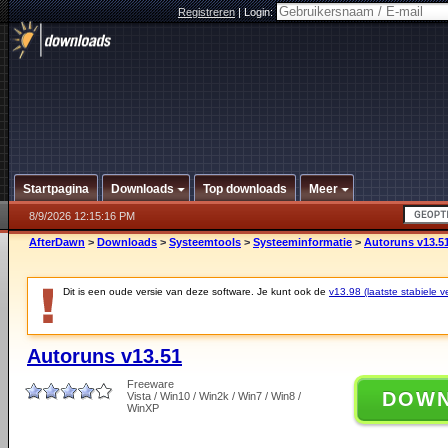
Registreren
|
Login:
Startpagina
Downloads
Top downloads
Meer
8/9/2026 12:15:16 PM
AfterDawn
>
Downloads
>
Systeemtools
>
Systeeminformatie
>
Autoruns v13.5
Dit is een oude versie van deze software. Je kunt ook de
v13.98 (laatste stabiele ve
Autoruns v13.51
Freeware
DOW
Vista / Win10 / Win2k / Win7 / Win8 /
WinXP