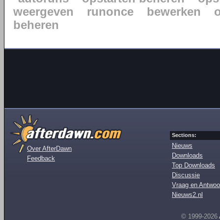
weergeven
runonce
bewerken
beheren
Sections:
Nieuws
Over AfterDawn
Downloads
Feedback
Top Downloads
Discussie
Vraag en Antwoo
Nieuws2.nl
© 1999-2026