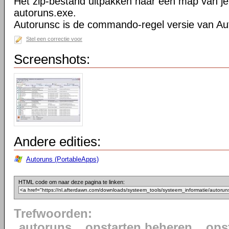
Het zip-bestand uitpakken naar een map van je
autoruns.exe.
Autorunsc is de commando-regel versie van Au
Stel een correctie voor
Screenshots:
Andere edities:
Autoruns (PortableApps)
HTML code om naar deze pagina te linken:
Trefwoorden:
autoruns
opstarten beheren
ops