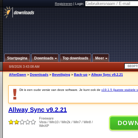
Registreren
|
Login:
Startpagina
Downloads
Top downloads
Meer
8/8/2026 3:43:08 AM
AfterDawn
>
Downloads
>
Beveiliging
>
Back-up
>
Allway Sync v9.2.21
Dit is een oude versie van deze software. Je kunt ook de
v19.1.5 (laatste stabiele v
Allway Sync v9.2.21
Freeware
DOW
Vista / Win10 / Win2k / Win7 / Win8 /
WinXP