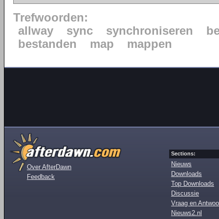
Trefwoorden:
allway
sync
synchroniseren
b
bestanden
map
mappen
Sections:
Nieuws
Over AfterDawn
Downloads
Feedback
Top Downloads
Discussie
Vraag en Antwoo
Nieuws2.nl