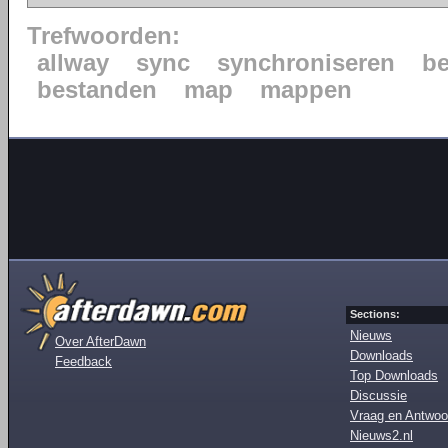
Trefwoorden:
allway
sync
synchroniseren
b
bestanden
map
mappen
Sections:
Nieuws
Over AfterDawn
Downloads
Feedback
Top Downloads
Discussie
Vraag en Antwoo
Nieuws2.nl