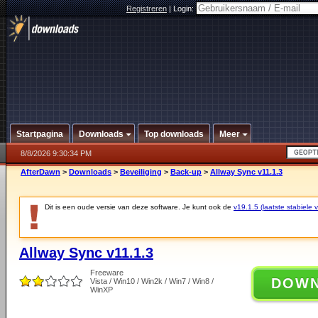
Registreren
|
Login:
Startpagina
Downloads
Top downloads
Meer
8/8/2026 9:30:34 PM
AfterDawn
>
Downloads
>
Beveiliging
>
Back-up
>
Allway Sync v11.1.3
Dit is een oude versie van deze software. Je kunt ook de
v19.1.5 (laatste stabiele v
Allway Sync v11.1.3
Freeware
DOW
Vista / Win10 / Win2k / Win7 / Win8 /
WinXP