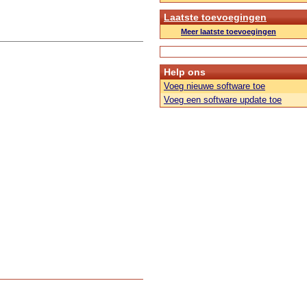
Laatste toevoegingen
Meer laatste toevoegingen
Help ons
Voeg nieuwe software toe
Voeg een software update toe