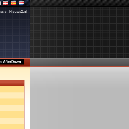
ssie
|
Nieuws2.nl