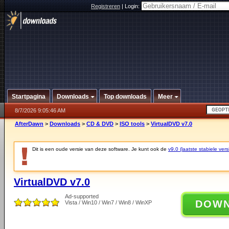
Registreren
|
Login:
Startpagina
Downloads
Top downloads
Meer
8/7/2026 9:05:46 AM
AfterDawn
>
Downloads
>
CD & DVD
>
ISO tools
>
VirtualDVD v7.0
Dit is een oude versie van deze software. Je kunt ook de
v9.0 (laatste stabiele vers
VirtualDVD v7.0
Ad-supported
DOW
Vista / Win10 / Win7 / Win8 / WinXP