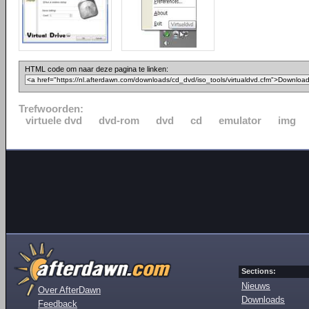
HTML code om naar deze pagina te linken:
Trefwoorden:
virtuele dvd
dvd-rom
dvd
cd
emulator
img
Sections:
Nieuws
Over AfterDawn
Downloads
Feedback