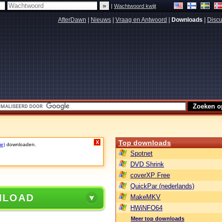
|
Wachtwoord kwijt
AfterDawn
|
Nieuws
|
Vraag en Antwoord
|
Downloads
|
Discu
Top downloads
X
ie)
downloaden.
Spotnet
DVD Shrink
coverXP Free
QuickPar (nederlands)
NLOAD
MakeMKV
HWiNFO64
Meer top downloads