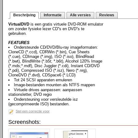
Beschrijving
Informatie
Alle versies
Reviews
VirtualDVD
is een gratis virtuele DVD-ROM emulator
om zonder fysieke lezer CD''s en DVD''s te
gebruiken.
FEATURES
Ondersteunde CD/DVD/Blu-ray imageformaten:
CloneCD (*.ccd), CDRWin (*.bin), Cue Sheets
(*.cue), CDImage (*.img), ISO (*.iso), BlindRead
(*.bwt), BlindWrite (*.b5t; *.b6t), Alcohol 120% Image
(*.mds;*.mdf), Disc Juggler (*.cdi), Instant CD/DVD
(*.pdi), Compressed ISO (*.isz), Nero (*.nrg),
CloneDVD (*.dvd), CDSpace6 (*.LCD)
Tot 24 SCSI apparaten emuleren
Image-bestanden mounten als NTFS mappen
Virtuele drives aanpassen: aanpassen
stationsletter, DVD regio
Ondersteuning voor versleutelde isz
(gecomprimeerde ISO) bestanden.
Stel een correctie voor
Screenshots: