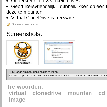
Ondersteunt tot 8 virtuele drives
Gebruikersvriendelijk - dubbelklikken op ee
deze te mounten
Virtual CloneDrive is freeware.
Stel een correctie voor
Screenshots:
HTML code om naar deze pagina te linken:
Trefwoorden:
virtual
clonedrive
mounten
cd
image