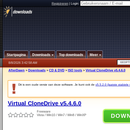
Registreren
|
Login:
Startpagina
Downloads
Top downloads
Meer
8/8/2026 3:42:58 AM
AfterDawn
>
Downloads
>
CD & DVD
>
ISO tools
>
Virtual CloneDrive v5.4.6.0
Dit is een oude versie van deze software. Je kunt ook de
v5.5.2.0 (laatste stabiele 
Virtual CloneDrive v5.4.6.0
Freeware
DOW
Vista / Win10 / Win7 / Win8 / WinXP