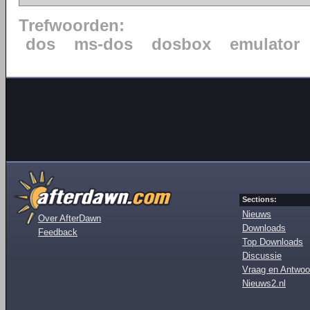
Trefwoorden:
dos
ms-dos
dosbox
emulator
Sections:
Nieuws
Over AfterDawn
Downloads
Feedback
Top Downloads
Discussie
Vraag en Antwoo
Nieuws2.nl