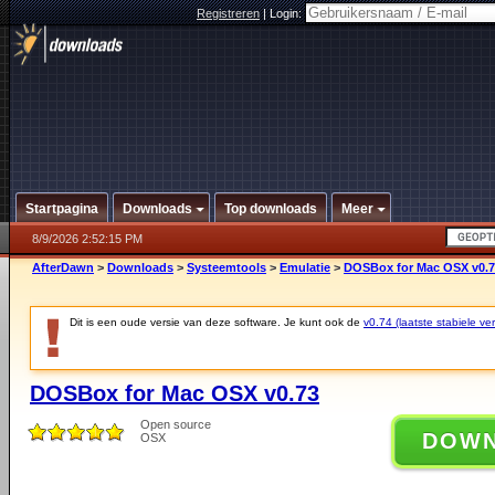
Registreren
|
Login:
Startpagina
Downloads
Top downloads
Meer
8/9/2026 2:52:15 PM
AfterDawn
>
Downloads
>
Systeemtools
>
Emulatie
>
DOSBox for Mac OSX v0.
Dit is een oude versie van deze software. Je kunt ook de
v0.74 (laatste stabiele ver
DOSBox for Mac OSX v0.73
Open source
DOW
OSX