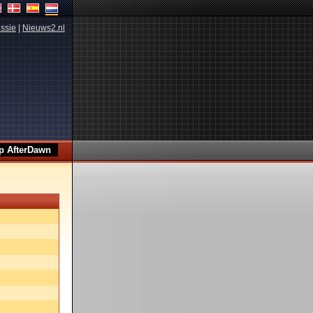
ssie
|
Nieuws2.nl