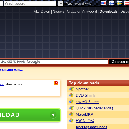
|
Wachtwoord kwijt
AfterDawn
|
Nieuws
|
Vraag en Antwoord
|
Downloads
|
Discu
 Creator v2.9.3
Top downloads
X
rsie)
downloaden.
Spotnet
DVD Shrink
coverXP Free
QuickPar (nederlands)
NLOAD
MakeMKV
HWiNFO64
Meer top downloads