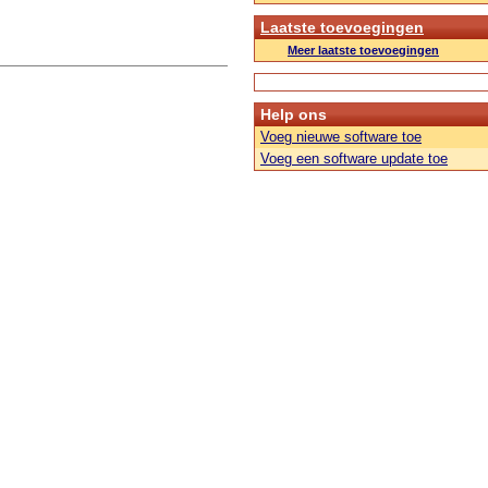
Laatste toevoegingen
Meer laatste toevoegingen
Help ons
Voeg nieuwe software toe
Voeg een software update toe