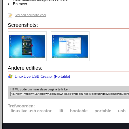
En meer ...
Stel een correctie voor
Screenshots:
Andere edities:
LinuxLive USB Creator (Portable)
HTML code om naar deze pagina te linken:
Trefwoorden:
linuxlive usb creator
lili
bootable
portable
usb