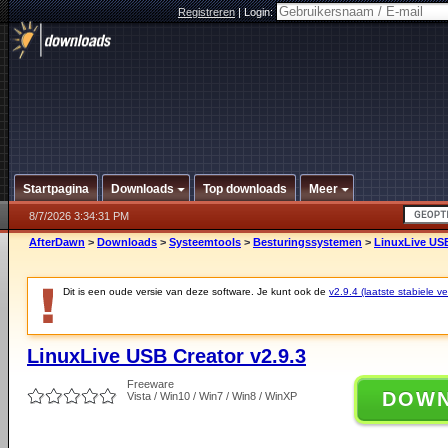
Registreren
|
Login:
Startpagina
Downloads
Top downloads
Meer
8/7/2026 3:34:31 PM
AfterDawn
>
Downloads
>
Systeemtools
>
Besturingssystemen
>
LinuxLive USB
Dit is een oude versie van deze software. Je kunt ook de
v2.9.4 (laatste stabiele ve
LinuxLive USB Creator v2.9.3
Freeware
DOW
Vista / Win10 / Win7 / Win8 / WinXP