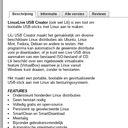
Beschrijving
Informatie
Alle versies
Reviews
LinuxLive USB Creator
(ook wel Lili) is een tool om
bootable USB-sticks met Linux aan te maken.
LiLi USB Creator maakt het gemakkelijk om diverse
beschikbare Linux distributies als Ubuntu, Linux
Mint, Fedora, Debian en andere te testen. Het
programma kan automatisch de gewenste distributie
voor je downloaden, of je kunt een Live USB drive
aanmaken van een bestaand ISO-bestand of CD.
Lili beschikt over een ingebouwde virtualisatie
feature (VirtualBox) waarmee je Linux vanuit
Windows kunt draaien, zonder te herstarten.
Het maakt een portable, bootable en gevirtualiseerde
USB-stick aan met Linux als besturingssysteem.
FEATURES
Ondersteunt honderden Linux distributies
Geen herstart nodig
Volledig gratis en open-source
Persistent op geselecteerde Linux
SmartClean en SmartDownload
Meertalig
Bijzonder gebruikersvriendelijk
Automatische integriteitscontrole