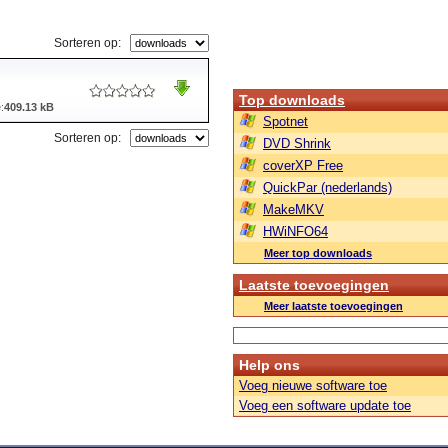
Sorteren op:
Top downloads
:
409.13 kB
Spotnet
Sorteren op:
DVD Shrink
coverXP Free
QuickPar (nederlands)
MakeMKV
HWiNFO64
Meer top downloads
Laatste toevoegingen
Meer laatste toevoegingen
Help ons
Voeg nieuwe software toe
Voeg een software update toe