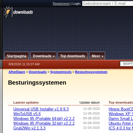
Registreren
|
Login:
Startpagina
Downloads
Top downloads
Meer
8/8/2026 11:15:07 AM
AfterDawn
>
Downloads
>
Systeemtools
>
Besturingssystemen
Besturingssystemen
Laatste updates
Update datum
Top download
Universal USB Installer v1.9.9.3
12-08-2020
Hirens BootC
WinToUSB v5.6
12-08-2020
Windows XP S
Windows 95 (Portable 64-bit) v2.2.2
04-08-2020
Damn Small L
Windows 95 (Portable 32-bit) v2.2.2
04-08-2020
Ubuntu (Intel
Grub2Win v2.1.3.3
21-03-2020
ICS 4.0.3 for 