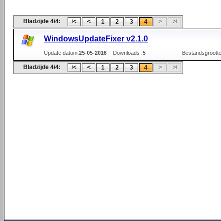
Bladzijde 4/4:
1
2
3
4
WindowsUpdateFixer v2.1.0
Update datum:
25-05-2016
Downloads :
5
Bestandsgrootte
Bladzijde 4/4:
1
2
3
4