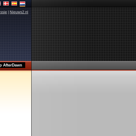
ssie
|
Nieuws2.nl