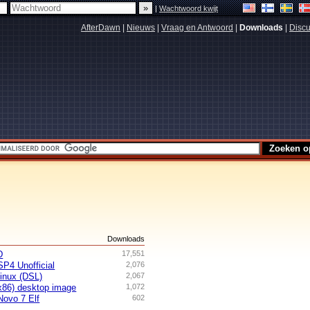
|
Wachtwoord kwijt
AfterDawn
|
Nieuws
|
Vraag en Antwoord
|
Downloads
|
Discu
s
Downloads
D
17,551
P4 Unofficial
2,076
inux (DSL)
2,067
 x86) desktop image
1,072
Novo 7 Elf
602