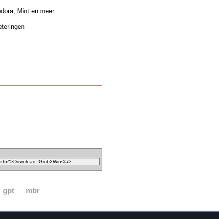
edora, Mint en meer
eteringen
gpt
mbr