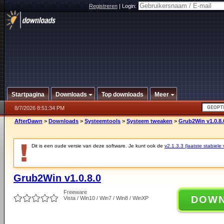
Registreren
|
Login:
Startpagina
Downloads
Top downloads
Meer
8/7/2026 8:51:34 PM
AfterDawn
>
Downloads
>
Systeemtools
>
Systeem tweaken
>
Grub2Win v1.0.8.
Dit is een oude versie van deze software. Je kunt ook de
v2.1.3.3 (laatste stabiele 
Grub2Win v1.0.8.0
Freeware
DOW
Vista / Win10 / Win7 / Win8 / WinXP