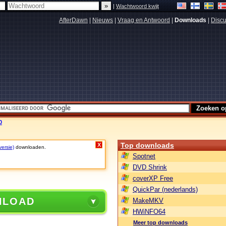
|
Wachtwoord kwijt
AfterDawn
|
Nieuws
|
Vraag en Antwoord
|
Downloads
|
Discu
0
Top downloads
X
versie)
downloaden.
Spotnet
DVD Shrink
coverXP Free
QuickPar (nederlands)
NLOAD
MakeMKV
HWiNFO64
Meer top downloads