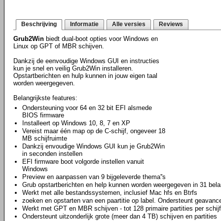
Beschrijving
Informatie
Alle versies
Reviews
Grub2Win
biedt dual-boot opties voor Windows en
Linux op GPT of MBR schijven.
Dankzij de eenvoudige Windows GUI en instructies
kun je snel en veilig Grub2Win installeren.
Opstartberichten en hulp kunnen in jouw eigen taal
worden weergegeven.
Belangrijkste features:
Ondersteuning voor 64 en 32 bit EFI alsmede
BIOS firmware
Installeert op Windows 10, 8, 7 en XP
Vereist maar één map op de C-schijf, ongeveer 18
MB schijfruimte
Dankzij envoudige Windows GUI kun je Grub2Win
in seconden instellen
EFI firmware boot volgorde instellen vanuit
Windows
Preview en aanpassen van 9 bijgeleverde thema''s
Grub opstartberichten en help kunnen worden weergegeven in 31 belan
Werkt met alle bestandssystemen, inclusief Mac hfs en Btrfs
zoeken en opstarten van een paartitie op label. Ondersteunt geavance
Werkt met GPT en MBR schijven - tot 128 primaire partities per schijf
Ondersteunt uitzonderlijk grote (meer dan 4 TB) schijven en partities