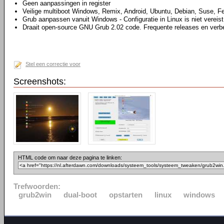
Geen aanpassingen in register
Veilige multiboot Windows, Remix, Android, Ubuntu, Debian, Suse, F
Grub aanpassen vanuit Windows - Configuratie in Linux is niet vereist
Draait open-source GNU Grub 2.02 code. Frequente releases en verb
Stel een correctie voor
Screenshots:
HTML code om naar deze pagina te linken:
Trefwoorden:
grub2win
dual-boot
opstarten
linux
windows