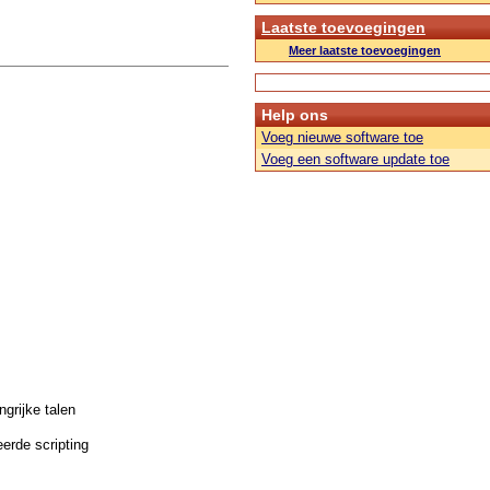
Laatste toevoegingen
Meer laatste toevoegingen
Help ons
Voeg nieuwe software toe
Voeg een software update toe
grijke talen
erde scripting