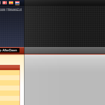
ssie
|
Nieuws2.nl