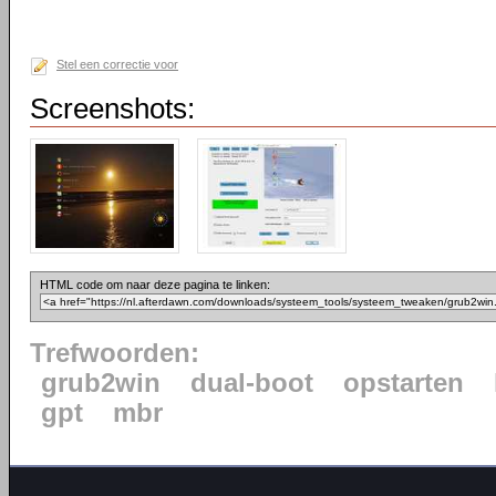
Stel een correctie voor
Screenshots:
HTML code om naar deze pagina te linken:
Trefwoorden:
grub2win
dual-boot
opstarten
gpt
mbr