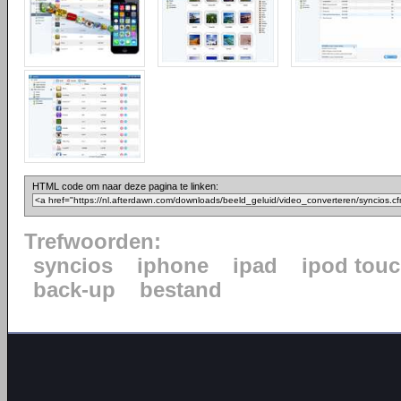
HTML code om naar deze pagina te linken:
Trefwoorden:
syncios
iphone
ipad
ipod tou
back-up
bestand