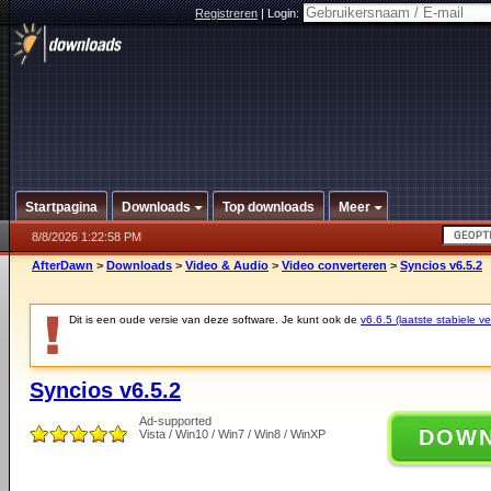
Registreren
|
Login:
Startpagina
Downloads
Top downloads
Meer
8/8/2026 1:22:58 PM
AfterDawn
>
Downloads
>
Video & Audio
>
Video converteren
>
Syncios v6.5.2
Dit is een oude versie van deze software. Je kunt ook de
v6.6.5 (laatste stabiele ve
Syncios v6.5.2
Ad-supported
DOW
Vista / Win10 / Win7 / Win8 / WinXP