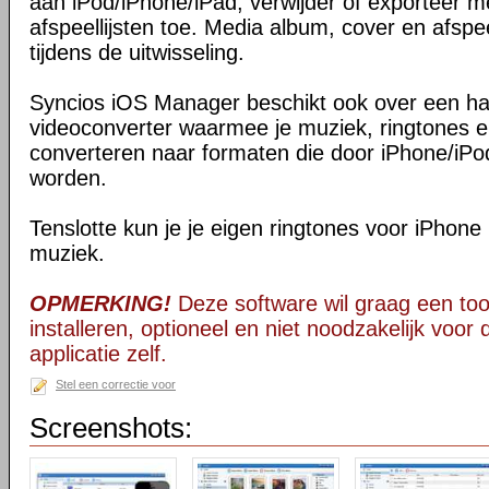
aan iPod/iPhone/iPad, verwijder of exporteer 
afspeellijsten toe. Media album, cover en afspee
tijdens de uitwisseling.
Syncios iOS Manager beschikt ook over een ha
videoconverter waarmee je muziek, ringtones e
converteren naar formaten die door iPhone/iP
worden.
Tenslotte kun je je eigen ringtones voor iPhone
muziek.
OPMERKING!
Deze software wil graag een too
installeren, optioneel en niet noodzakelijk voor
applicatie zelf.
Stel een correctie voor
Screenshots: