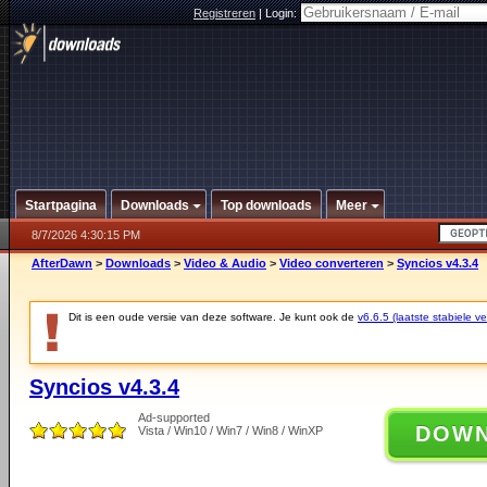
Registreren
|
Login:
Startpagina
Downloads
Top downloads
Meer
8/7/2026 4:30:15 PM
AfterDawn
>
Downloads
>
Video & Audio
>
Video converteren
>
Syncios v4.3.4
Dit is een oude versie van deze software. Je kunt ook de
v6.6.5 (laatste stabiele ve
Syncios v4.3.4
Ad-supported
DOW
Vista / Win10 / Win7 / Win8 / WinXP