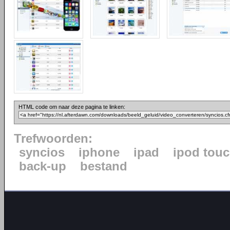
HTML code om naar deze pagina te linken:
Trefwoorden:
syncios
iphone
ipad
ipod tou
back-up
bestand