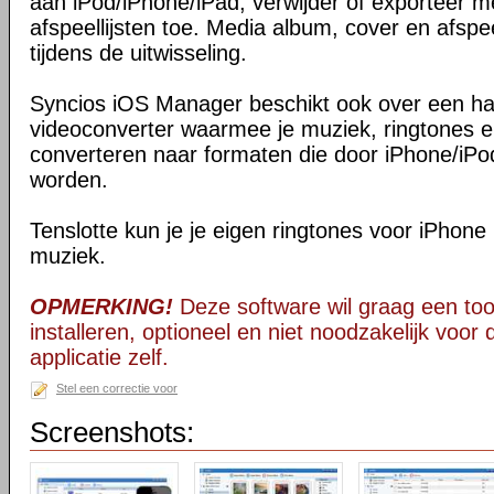
aan iPod/iPhone/iPad, verwijder of exporteer 
afspeellijsten toe. Media album, cover en afspee
tijdens de uitwisseling.
Syncios iOS Manager beschikt ook over een ha
videoconverter waarmee je muziek, ringtones e
converteren naar formaten die door iPhone/iP
worden.
Tenslotte kun je je eigen ringtones voor iPhone
muziek.
OPMERKING!
Deze software wil graag een too
installeren, optioneel en niet noodzakelijk voor
applicatie zelf.
Stel een correctie voor
Screenshots: