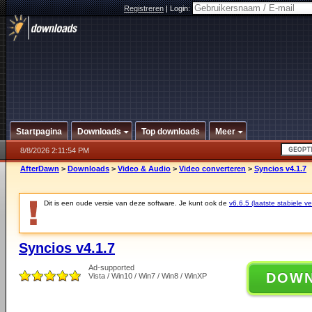
Registreren
|
Login:
Startpagina
Downloads
Top downloads
Meer
8/8/2026 2:11:54 PM
AfterDawn
>
Downloads
>
Video & Audio
>
Video converteren
>
Syncios v4.1.7
Dit is een oude versie van deze software. Je kunt ook de
v6.6.5 (laatste stabiele ve
Syncios v4.1.7
Ad-supported
DOW
Vista / Win10 / Win7 / Win8 / WinXP