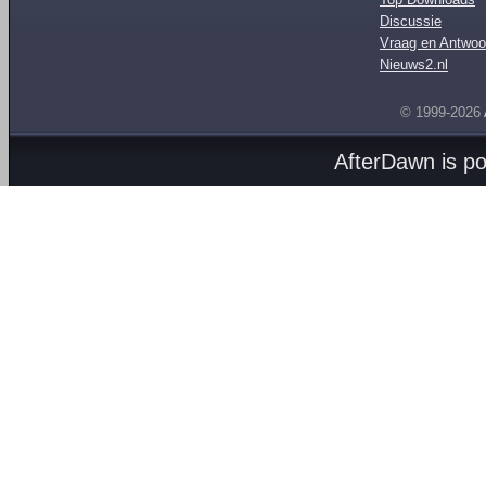
Discussie
Vraag en Antwoo
Nieuws2.nl
© 1999-2026
AfterDawn is p