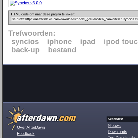
HTML code om naar deze pagina te linken:
Trefwoorden:
syncios
iphone
ipad
ipod tou
back-up
bestand
Sections:
Nieuws
Over AfterDawn
Downloads
Feedback
Top Downloads