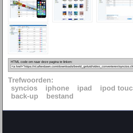
HTML code om naar deze pagina te linken:
Trefwoorden:
syncios
iphone
ipad
ipod tou
back-up
bestand