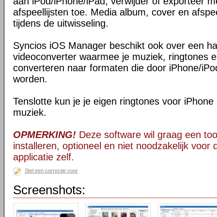
aan iPod/iPhone/iPad, verwijder of exporteer 
afspeellijsten toe. Media album, cover en afspee
tijdens de uitwisseling.
Syncios iOS Manager beschikt ook over een ha
videoconverter waarmee je muziek, ringtones e
converteren naar formaten die door iPhone/iP
worden.
Tenslotte kun je je eigen ringtones voor iPhone
muziek.
OPMERKING!
Deze software wil graag een too
installeren, optioneel en niet noodzakelijk voor
applicatie zelf.
Stel een correctie voor
Screenshots: