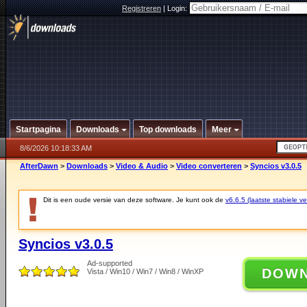
Registreren
|
Login:
Startpagina
Downloads
Top downloads
Meer
8/6/2026 10:18:33 AM
AfterDawn
>
Downloads
>
Video & Audio
>
Video converteren
>
Syncios v3.0.5
Dit is een oude versie van deze software. Je kunt ook de
v6.6.5 (laatste stabiele ve
Syncios v3.0.5
Ad-supported
DOW
Vista / Win10 / Win7 / Win8 / WinXP