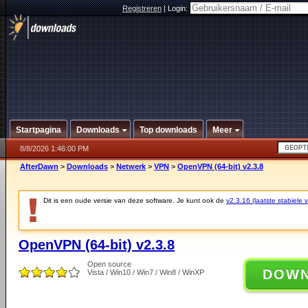
Registreren
|
Login:
Startpagina
Downloads
Top downloads
Meer
8/8/2026 1:46:00 PM
AfterDawn
>
Downloads
>
Netwerk
>
VPN
>
OpenVPN (64-bit) v2.3.8
Dit is een oude versie van deze software. Je kunt ook de
v2.3.16 (laatste stabiele v
OpenVPN (64-bit) v2.3.8
Open source
DOW
Vista / Win10 / Win7 / Win8 / WinXP