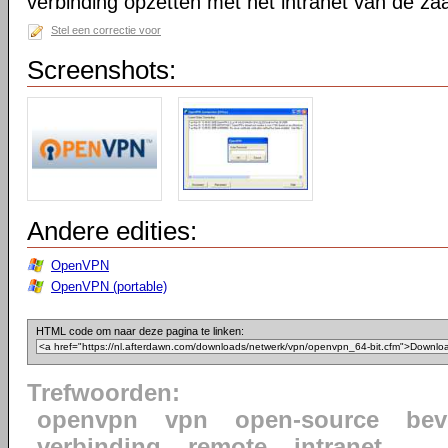
verbinding opzetten met het intranet van de za
Stel een correctie voor
Screenshots:
Andere edities:
OpenVPN
OpenVPN (portable)
HTML code om naar deze pagina te linken:
Trefwoorden:
openvpn
vpn
open-source
bev
verbinding
remote
intranet