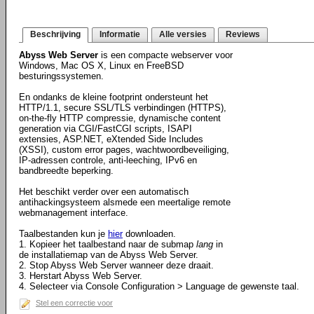
Beschrijving
Informatie
Alle versies
Reviews
Abyss Web Server
is een compacte webserver voor
Windows, Mac OS X, Linux en FreeBSD
besturingssystemen.
En ondanks de kleine footprint ondersteunt het
HTTP/1.1, secure SSL/TLS verbindingen (HTTPS),
on-the-fly HTTP compressie, dynamische content
generation via CGI/FastCGI scripts, ISAPI
extensies, ASP.NET, eXtended Side Includes
(XSSI), custom error pages, wachtwoordbeveiliging,
IP-adressen controle, anti-leeching, IPv6 en
bandbreedte beperking.
Het beschikt verder over een automatisch
antihackingsysteem alsmede een meertalige remote
webmanagement interface.
Taalbestanden kun je
hier
downloaden.
1. Kopieer het taalbestand naar de submap
lang
in
de installatiemap van de Abyss Web Server.
2. Stop Abyss Web Server wanneer deze draait.
3. Herstart Abyss Web Server.
4. Selecteer via Console Configuration > Language de gewenste taal.
Stel een correctie voor