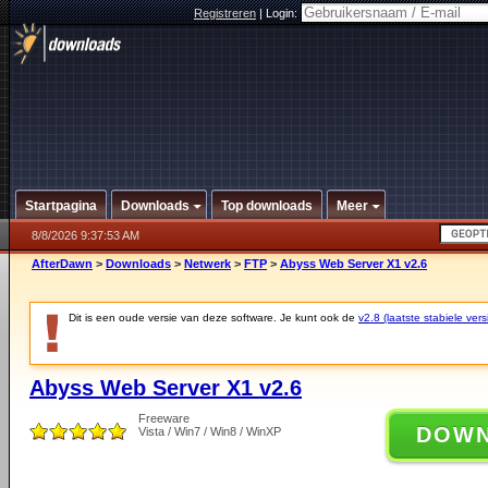
Registreren
|
Login:
Startpagina
Downloads
Top downloads
Meer
8/8/2026 9:37:53 AM
AfterDawn
>
Downloads
>
Netwerk
>
FTP
>
Abyss Web Server X1 v2.6
Dit is een oude versie van deze software. Je kunt ook de
v2.8 (laatste stabiele vers
Abyss Web Server X1 v2.6
Freeware
DOW
Vista / Win7 / Win8 / WinXP