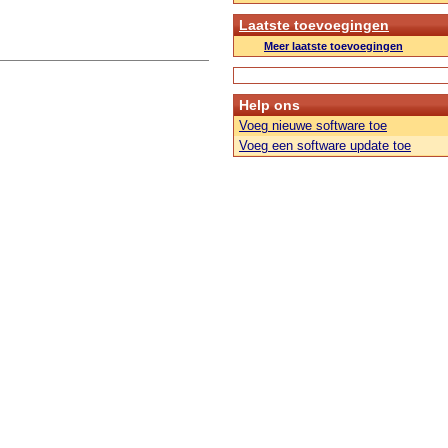
Laatste toevoegingen
Meer laatste toevoegingen
Help ons
Voeg nieuwe software toe
Voeg een software update toe