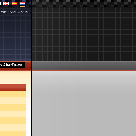
ssie
|
Nieuws2.nl