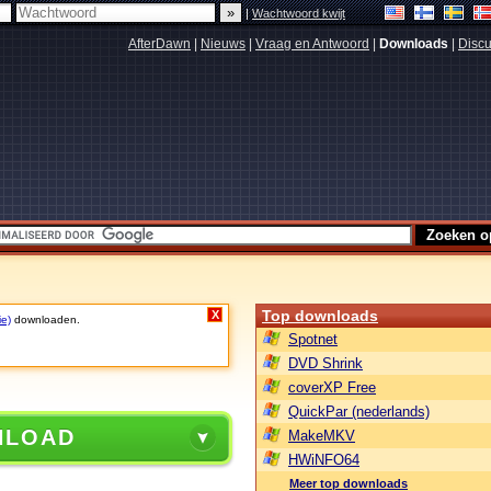
|
Wachtwoord kwijt
AfterDawn
|
Nieuws
|
Vraag en Antwoord
|
Downloads
|
Discu
Top downloads
X
ie)
downloaden.
Spotnet
DVD Shrink
coverXP Free
QuickPar (nederlands)
NLOAD
MakeMKV
HWiNFO64
Meer top downloads