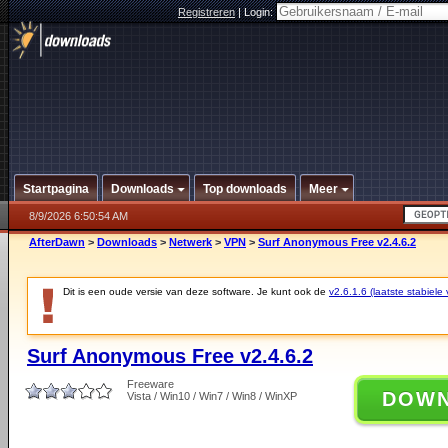
Registreren
|
Login:
Startpagina
Downloads
Top downloads
Meer
8/9/2026 6:50:54 AM
AfterDawn
>
Downloads
>
Netwerk
>
VPN
>
Surf Anonymous Free v2.4.6.2
Dit is een oude versie van deze software. Je kunt ook de
v2.6.1.6 (laatste stabiele 
Surf Anonymous Free v2.4.6.2
Freeware
DOW
Vista / Win10 / Win7 / Win8 / WinXP