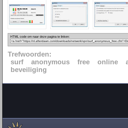
HTML code om naar deze pagina te linken:
Trefwoorden:
surf
anonymous
free
online
beveiliging