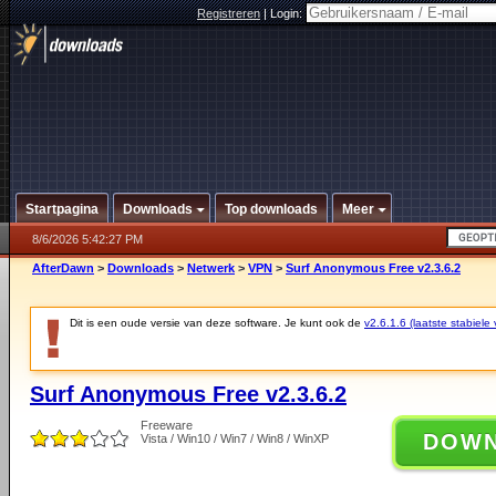
Registreren
|
Login:
Startpagina
Downloads
Top downloads
Meer
8/6/2026 5:42:27 PM
AfterDawn
>
Downloads
>
Netwerk
>
VPN
>
Surf Anonymous Free v2.3.6.2
Dit is een oude versie van deze software. Je kunt ook de
v2.6.1.6 (laatste stabiele 
Surf Anonymous Free v2.3.6.2
Freeware
DOW
Vista / Win10 / Win7 / Win8 / WinXP