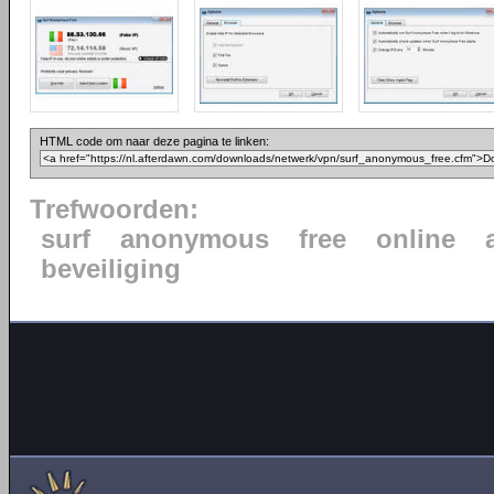
HTML code om naar deze pagina te linken:
Trefwoorden:
surf
anonymous
free
online
beveiliging