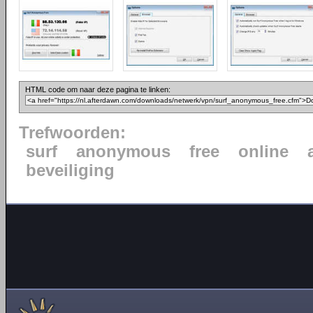
HTML code om naar deze pagina te linken:
Trefwoorden:
surf
anonymous
free
online
beveiliging