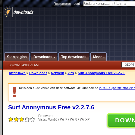
Registreren
|
Login:
Startpagina
Downloads
Top downloads
Meer
8/7/2026 4:00:29 AM
AfterDawn
>
Downloads
>
Netwerk
>
VPN
>
Surf Anonymous Free v2.2.7.6
Dit is een oude versie van deze software. Je kunt ook de
v2.6.1.6 (laatste stabiele 
Surf Anonymous Free v2.2.7.6
Freeware
DOW
Vista / Win10 / Win7 / Win8 / WinXP