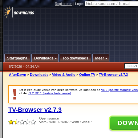
Registreren
|
Login:
Startpagina
Downloads
Top downloads
Meer
8/7/2026 4:04:34 AM
AfterDawn
>
Downloads
>
Video & Audio
>
Online TV
>
TV-Browser v2.7.3
Dit is een oude versie van deze software. Je kunt ook de
v4.2 (laatste stabiele vers
of de
v3.2 RC 1 (laatste beta versie)
.
TV-Browser v2.7.3
Open source
DOW
Vista / Win10 / Win7 / Win8 / WinXP