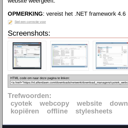
website weergeeft.
OPMERKING
: vereist het .NET framework 4.6
Stel een correctie voor
Screenshots:
HTML code om naar deze pagina te linken:
Trefwoorden:
cyotek
webcopy
website
down
kopiëren
offline
stylesheets