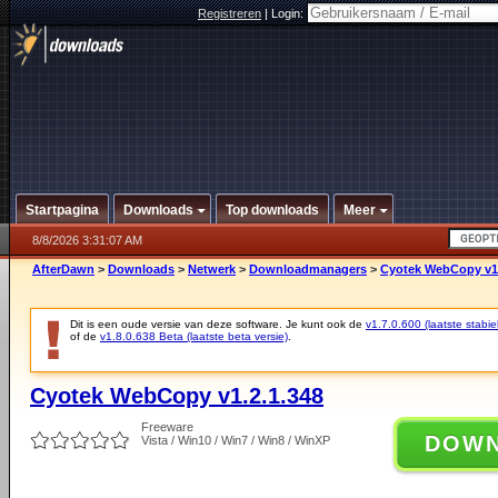
Registreren
|
Login:
Startpagina
Downloads
Top downloads
Meer
8/8/2026 3:31:07 AM
AfterDawn
>
Downloads
>
Netwerk
>
Downloadmanagers
>
Cyotek WebCopy v1.
Dit is een oude versie van deze software. Je kunt ook de
v1.7.0.600 (laatste stabie
of de
v1.8.0.638 Beta (laatste beta versie)
.
Cyotek WebCopy v1.2.1.348
Freeware
DOW
Vista / Win10 / Win7 / Win8 / WinXP