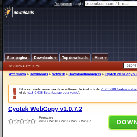
Registreren
|
Login:
Startpagina
Downloads
Top downloads
Meer
8/8/2026 4:12:19 PM
AfterDawn
>
Downloads
>
Netwerk
>
Downloadmanagers
>
Cyotek WebCopy v1.
Dit is een oude versie van deze software. Je kunt ook de
v1.7.0.600 (laatste stabie
of de
v1.8.0.638 Beta (laatste beta versie)
.
Cyotek WebCopy v1.0.7.2
Freeware
DOW
Vista / Win10 / Win7 / Win8 / WinXP