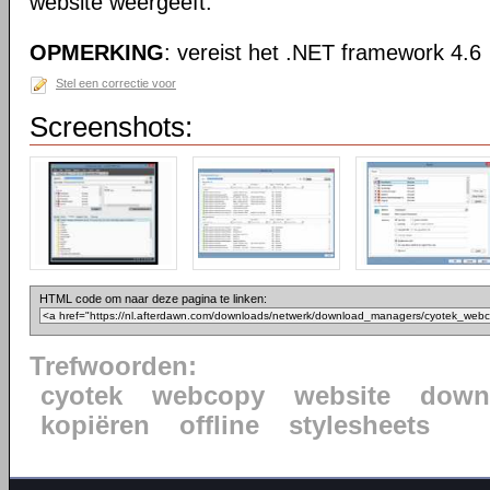
website weergeeft.
OPMERKING
: vereist het .NET framework 4.6
Stel een correctie voor
Screenshots:
HTML code om naar deze pagina te linken:
Trefwoorden:
cyotek
webcopy
website
down
kopiëren
offline
stylesheets