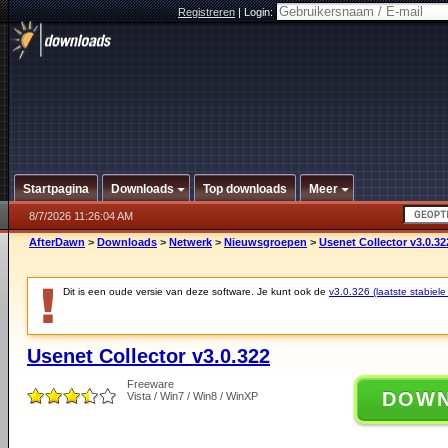
Registreren
|
Login:
Startpagina
Downloads
Top downloads
Meer
8/7/2026 11:26:04 AM
AfterDawn
>
Downloads
>
Netwerk
>
Nieuwsgroepen
>
Usenet Collector v3.0.32
Dit is een oude versie van deze software. Je kunt ook de
v3.0.326 (laatste stabiele
Usenet Collector v3.0.322
Freeware
DOW
Vista / Win7 / Win8 / WinXP