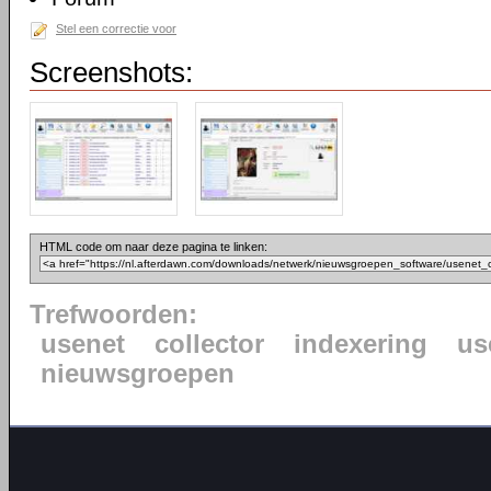
Stel een correctie voor
Screenshots:
HTML code om naar deze pagina te linken:
Trefwoorden:
usenet
collector
indexering
us
nieuwsgroepen