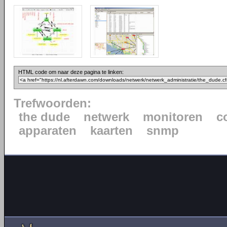
HTML code om naar deze pagina te linken:
Trefwoorden:
the dude
netwerk
monitoren
c
apparaten
kaarten
snmp