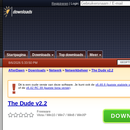
Registreren
|
Login:
Startpagina
Downloads
Top downloads
Meer
8/6/2026 5:33:50 PM
AfterDawn
>
Downloads
>
Netwerk
>
Netwerkbeheer
>
The Dude v2.2
Dit is een oude versie van deze software. Je kunt ook de
v6.46.6 (laatste stabiele v
of de
v6.42 RC 39 (laatste beta versie)
.
The Dude v2.2
Freeware
DOW
Vista / Win10 / Win7 / Win8 / WinXP