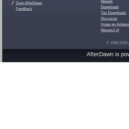
Nieuws
Over AfterDawn
Downloads
Feedback
Top Downloads
Discussie
Vraag en Antwoo
Nieuws2.nl
© 1999-2026
AfterDawn is p