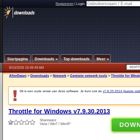
Registreren
|
Login:
Startpagina
Downloads
Top downloads
Meer
8/10/2026 10:49:49 AM
AfterDawn
>
Downloads
>
Netwerk
>
Gemixte netwerk tools
>
Throttle for Wind
Dit is een oude versie van deze software. Je kunt ook de
v7.8.25.2014 (laatste stab
Throttle for Windows v7.9.30.2013
Shareware
DOW
Vista / Win7 / WinXP