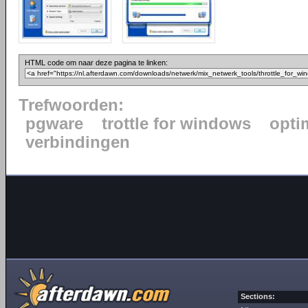
HTML code om naar deze pagina te linken:
Trefwoorden:
pgware
trottle for windows
opti
verbindingen
Sections: