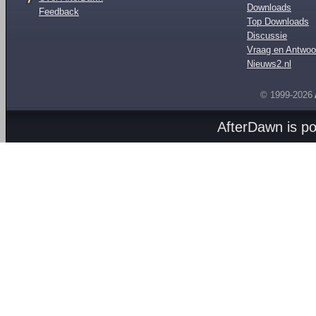
Downloads
Feedback
Top Downloads
Discussie
Vraag en Antwoo
Nieuws2.nl
© 1999-2026
AfterDawn is p