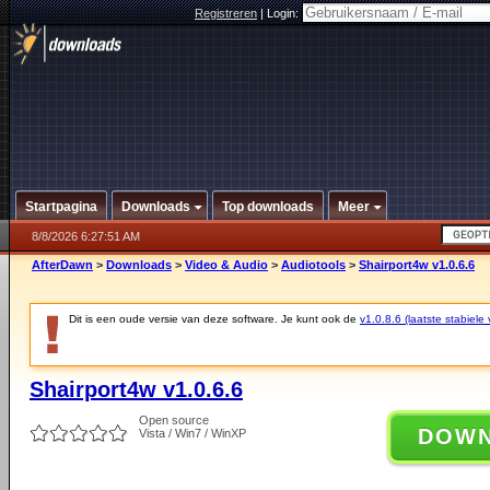
Registreren
|
Login:
Startpagina
Downloads
Top downloads
Meer
8/8/2026 6:27:51 AM
AfterDawn
>
Downloads
>
Video & Audio
>
Audiotools
>
Shairport4w v1.0.6.6
Dit is een oude versie van deze software. Je kunt ook de
v1.0.8.6 (laatste stabiele 
Shairport4w v1.0.6.6
Open source
DOW
Vista / Win7 / WinXP