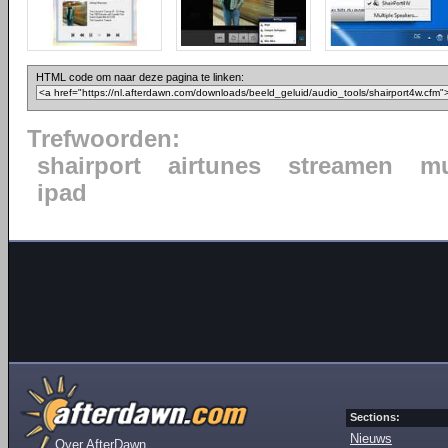
HTML code om naar deze pagina te linken:
Trefwoorden:
shairport
airtunes
streamen
mu
ipad
Sections:
Nieuws
Over AfterDawn