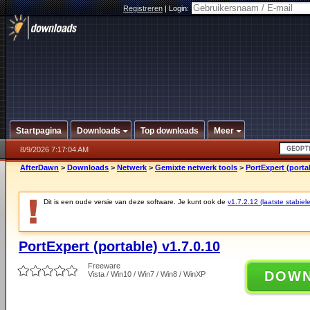
Registreren
|
Login:
Startpagina
Downloads
Top downloads
Meer
8/9/2026 7:17:04 AM
AfterDawn
>
Downloads
>
Netwerk
>
Gemixte netwerk tools
>
PortExpert (portab
Dit is een oude versie van deze software. Je kunt ook de
v1.7.2.12 (laatste stabiele
PortExpert (portable) v1.7.0.10
Freeware
DOW
Vista / Win10 / Win7 / Win8 / WinXP