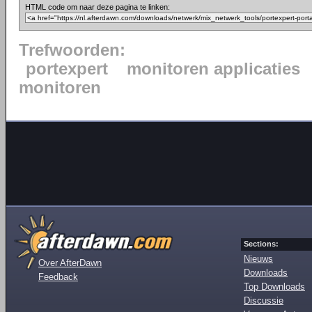
HTML code om naar deze pagina te linken:
Trefwoorden:
portexpert
monitoren applicaties
monitoren
Sections:
Nieuws
Over AfterDawn
Downloads
Feedback
Top Downloads
Discussie