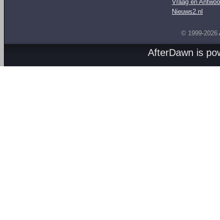
Vraag en Antwoo
Nieuws2.nl
© 1999-2026
AfterDawn is p