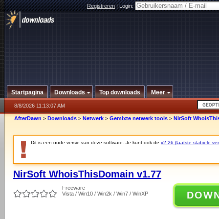
Registreren
|
Login:
Startpagina
Downloads
Top downloads
Meer
8/8/2026 11:13:07 AM
AfterDawn
>
Downloads
>
Netwerk
>
Gemixte netwerk tools
>
NirSoft WhoisThi
Dit is een oude versie van deze software. Je kunt ook de
v2.26 (laatste stabiele ver
NirSoft WhoisThisDomain v1.77
Freeware
DOW
Vista / Win10 / Win2k / Win7 / WinXP