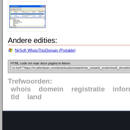
Andere edities:
NirSoft WhoisThisDomain (Portable)
HTML code om naar deze pagina te linken:
Trefwoorden:
whois
domein
registratie
infor
tld
land