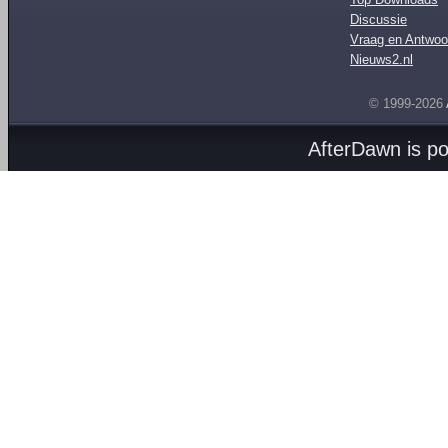
Discussie
Vraag en Antwoo
Nieuws2.nl
© 1999-2026
AfterDawn is p