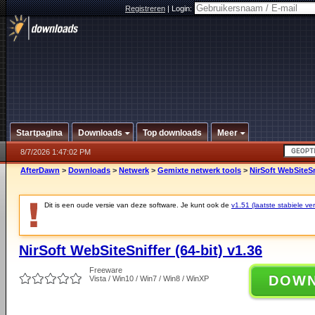
Registreren
|
Login:
Startpagina
Downloads
Top downloads
Meer
8/7/2026 1:47:02 PM
AfterDawn
>
Downloads
>
Netwerk
>
Gemixte netwerk tools
>
NirSoft WebSiteSni
Dit is een oude versie van deze software. Je kunt ook de
v1.51 (laatste stabiele ver
NirSoft WebSiteSniffer (64-bit) v1.36
Freeware
DOW
Vista / Win10 / Win7 / Win8 / WinXP