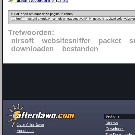
NirSoft WebSiteSniffer (32-bit)
HTML code om naar deze pagina te linken:
Trefwoorden:
nirsoft
websitesniffer
packet
s
downloaden
bestanden
Sections:
Nieuws
Over AfterDawn
Downloads
Feedback
Top Downloads