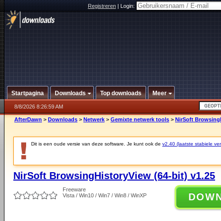
Registreren
|
Login:
Startpagina
Downloads
Top downloads
Meer
8/8/2026 8:26:59 AM
AfterDawn
>
Downloads
>
Netwerk
>
Gemixte netwerk tools
>
NirSoft BrowsingH
Dit is een oude versie van deze software. Je kunt ook de
v2.40 (laatste stabiele ver
NirSoft BrowsingHistoryView (64-bit) v1.25
Freeware
DOW
Vista / Win10 / Win7 / Win8 / WinXP