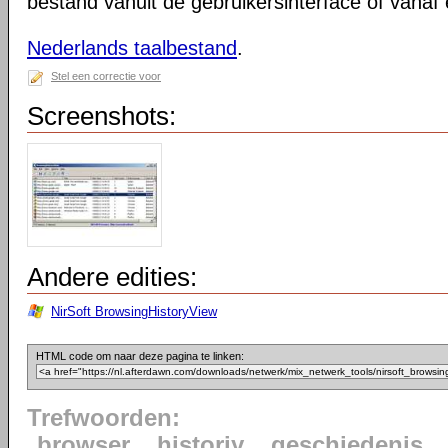
bestand vanuit de gebruikersinterface of vana
Nederlands taalbestand
.
Stel een correctie voor
Screenshots:
Andere edities:
NirSoft BrowsingHistoryView
HTML code om naar deze pagina te linken:
Trefwoorden:
browser
historiy
geschiedenis