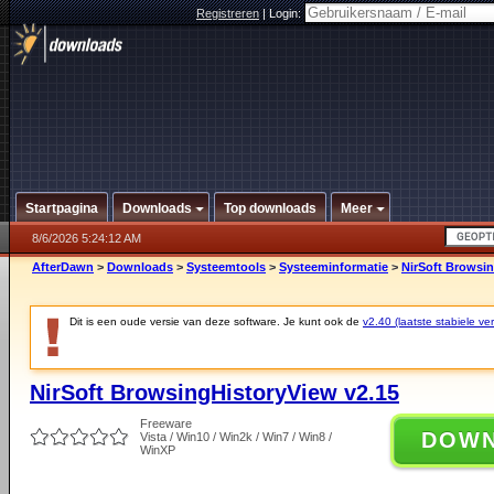
Registreren
|
Login:
Startpagina
Downloads
Top downloads
Meer
8/6/2026 5:24:12 AM
AfterDawn
>
Downloads
>
Systeemtools
>
Systeeminformatie
>
NirSoft Browsin
Dit is een oude versie van deze software. Je kunt ook de
v2.40 (laatste stabiele ver
NirSoft BrowsingHistoryView v2.15
Freeware
DOW
Vista / Win10 / Win2k / Win7 / Win8 /
WinXP