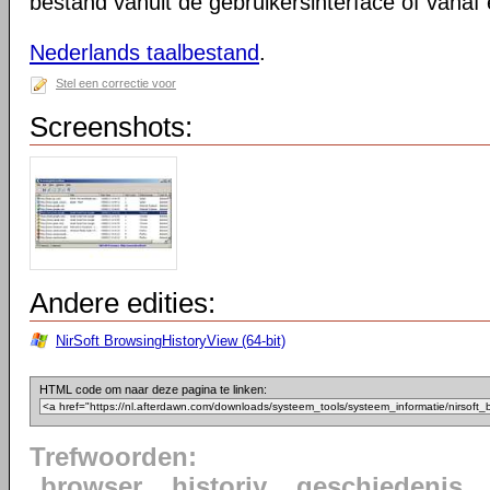
bestand vanuit de gebruikersinterface of vana
Nederlands taalbestand
.
Stel een correctie voor
Screenshots:
Andere edities:
NirSoft BrowsingHistoryView (64-bit)
HTML code om naar deze pagina te linken:
Trefwoorden:
browser
historiy
geschiedenis