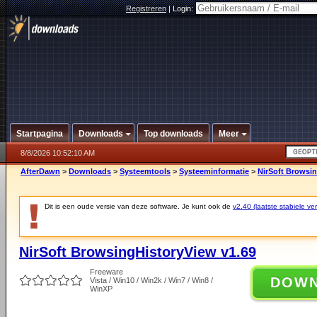
Registreren
|
Login:
Startpagina
Downloads
Top downloads
Meer
8/8/2026 10:52:10 AM
AfterDawn
>
Downloads
>
Systeemtools
>
Systeeminformatie
>
NirSoft Browsin
Dit is een oude versie van deze software. Je kunt ook de
v2.40 (laatste stabiele ver
NirSoft BrowsingHistoryView v1.69
Freeware
DOW
Vista / Win10 / Win2k / Win7 / Win8 /
WinXP