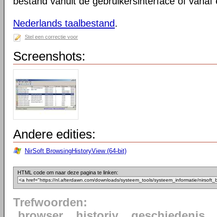
bestand vanuit de gebruikersinterface of vana
Nederlands taalbestand
.
Stel een correctie voor
Screenshots:
Andere edities:
NirSoft BrowsingHistoryView (64-bit)
HTML code om naar deze pagina te linken:
Trefwoorden:
browser
historiy
geschiedenis