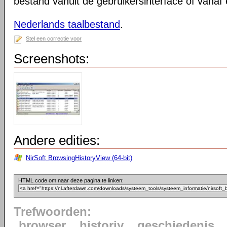
bestand vanuit de gebruikersinterface of vana
Nederlands taalbestand
.
Stel een correctie voor
Screenshots:
Andere edities:
NirSoft BrowsingHistoryView (64-bit)
HTML code om naar deze pagina te linken:
Trefwoorden:
browser
historiy
geschiedenis