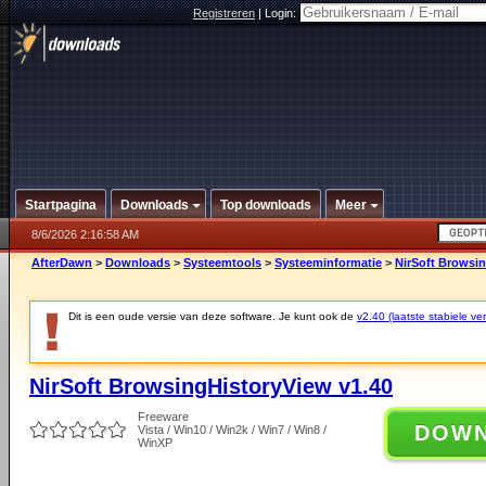
Registreren
|
Login:
Startpagina
Downloads
Top downloads
Meer
8/6/2026 2:16:58 AM
AfterDawn
>
Downloads
>
Systeemtools
>
Systeeminformatie
>
NirSoft Browsin
Dit is een oude versie van deze software. Je kunt ook de
v2.40 (laatste stabiele ver
NirSoft BrowsingHistoryView v1.40
Freeware
DOW
Vista / Win10 / Win2k / Win7 / Win8 /
WinXP