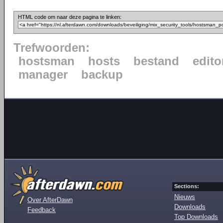
HTML code om naar deze pagina te linken:
Trefwoorden:
hostsman
hosts
bestand
edito
manager
backup
Sections:
Nieuws
Over AfterDawn
Downloads
Feedback
Top Downloads