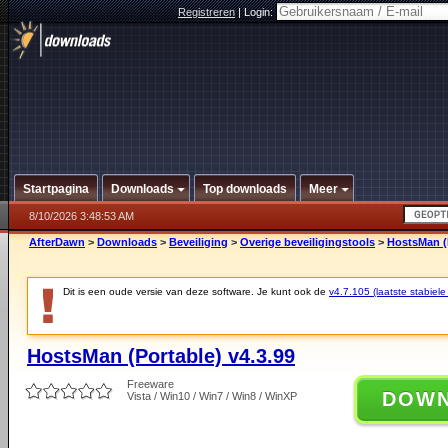
Registreren
|
Login:
Startpagina
Downloads
Top downloads
Meer
8/10/2026 3:48:53 AM
AfterDawn
>
Downloads
>
Beveiliging
>
Overige beveiligingstools
>
HostsMan (P
Dit is een oude versie van deze software. Je kunt ook de
v4.7.105 (laatste stabiele
HostsMan (Portable) v4.3.99
Freeware
DOW
Vista / Win10 / Win7 / Win8 / WinXP