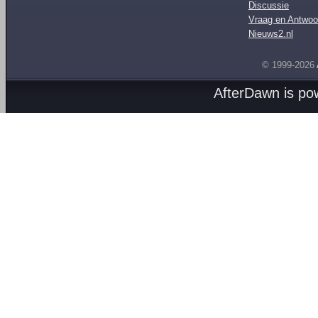
Discussie
Vraag en Antwoo
Nieuws2.nl
© 1999-2026
AfterDawn is p