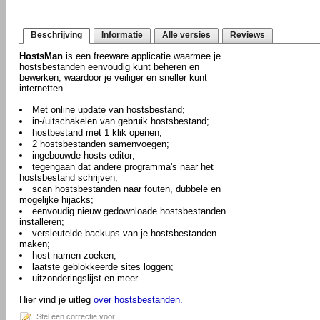
Beschrijving
Informatie
Alle versies
Reviews
HostsMan
is een freeware applicatie waarmee je
hostsbestanden eenvoudig kunt beheren en
bewerken, waardoor je veiliger en sneller kunt
internetten.
Met online update van hostsbestand;
in-/uitschakelen van gebruik hostsbestand;
hostbestand met 1 klik openen;
2 hostsbestanden samenvoegen;
ingebouwde hosts editor;
tegengaan dat andere programma's naar het
hostsbestand schrijven;
scan hostsbestanden naar fouten, dubbele en
mogelijke hijacks;
eenvoudig nieuw gedownloade hostsbestanden
installeren;
versleutelde backups van je hostsbestanden
maken;
host namen zoeken;
laatste geblokkeerde sites loggen;
uitzonderingslijst en meer.
Hier vind je uitleg
over hostsbestanden.
Stel een correctie voor