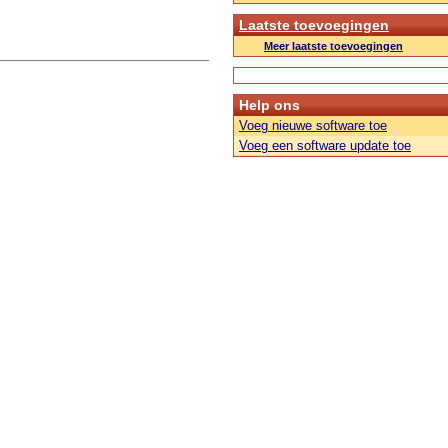
Laatste toevoegingen
Meer laatste toevoegingen
Help ons
Voeg nieuwe software toe
Voeg een software update toe