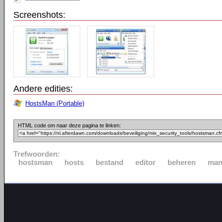
Screenshots:
Andere edities:
HostsMan (Portable)
HTML code om naar deze pagina te linken:
Trefwoorden:
hostsman
hosts
bestand
editor
beheren
man