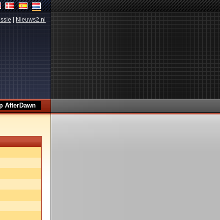
ssie
|
Nieuws2.nl