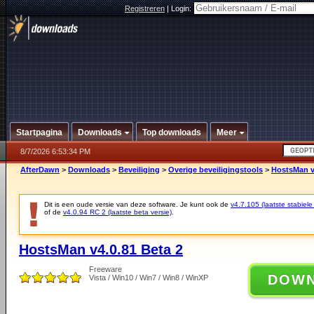
Registreren
|
Login:
Startpagina
Downloads
Top downloads
Meer
8/7/2026 6:53:34 PM
AfterDawn
>
Downloads
>
Beveiliging
>
Overige beveiligingstools
>
HostsMan v
Dit is een oude versie van deze software. Je kunt ook de
v4.7.105 (laatste stabiele
of de
v4.0.94 RC 2 (laatste beta versie)
.
HostsMan v4.0.81 Beta 2
Freeware
DOW
Vista / Win10 / Win7 / Win8 / WinXP