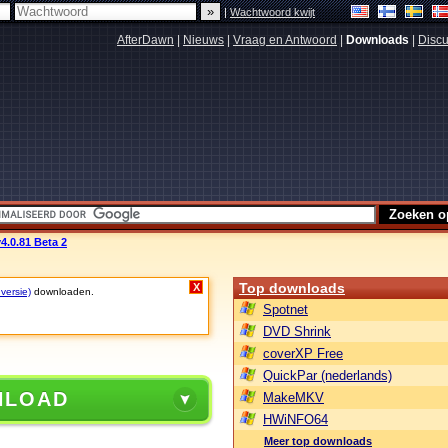
|
Wachtwoord kwijt
AfterDawn
|
Nieuws
|
Vraag en Antwoord
|
Downloads
|
Discu
4.0.81 Beta 2
Top downloads
X
 versie)
downloaden.
Spotnet
DVD Shrink
coverXP Free
QuickPar (nederlands)
NLOAD
MakeMKV
HWiNFO64
Meer top downloads