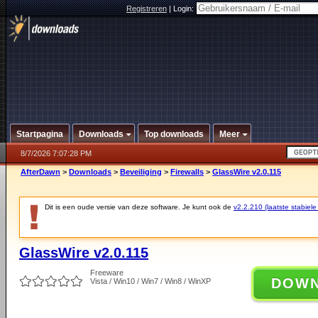
Registreren
|
Login:
Startpagina
Downloads
Top downloads
Meer
8/7/2026 7:07:28 PM
AfterDawn
>
Downloads
>
Beveiliging
>
Firewalls
>
GlassWire v2.0.115
Dit is een oude versie van deze software. Je kunt ook de
v2.2.210 (laatste stabiele
GlassWire v2.0.115
Freeware
DOW
Vista / Win10 / Win7 / Win8 / WinXP