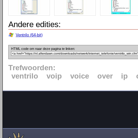
Andere edities:
Ventrilo (64-bit)
HTML code om naar deze pagina te linken:
Trefwoorden:
ventrilo
voip
voice
over
ip