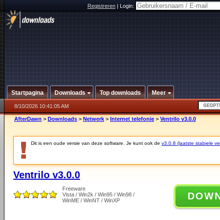
Registreren
|
Login:
Startpagina
Downloads
Top downloads
Meer
8/10/2026 10:41:05 AM
AfterDawn
>
Downloads
>
Netwerk
>
Internet telefonie
>
Ventrilo v3.0.0
Dit is een oude versie van deze software. Je kunt ook de
v3.0.8 (laatste stabiele ve
Ventrilo v3.0.0
Freeware
DOW
Vista / Win2k / Win95 / Win98 /
WinME / WinNT / WinXP