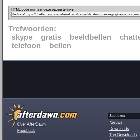
HTML code om naar deze pagina te linken:
Trefwoorden:
skype
gratis
beeldbellen
chatt
telefoon
bellen
Sections:
Nieuws
Over AfterDawn
Downloads
Feedback
Top Downloads