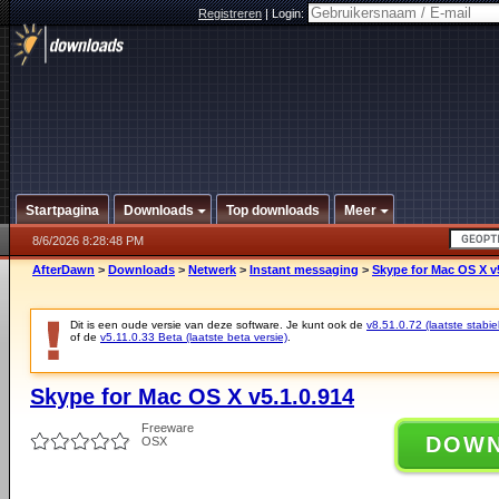
Registreren
|
Login:
Startpagina
Downloads
Top downloads
Meer
8/6/2026 8:28:48 PM
AfterDawn
>
Downloads
>
Netwerk
>
Instant messaging
>
Skype for Mac OS X v5
Dit is een oude versie van deze software. Je kunt ook de
v8.51.0.72 (laatste stabie
of de
v5.11.0.33 Beta (laatste beta versie)
.
Skype for Mac OS X v5.1.0.914
Freeware
DOW
OSX