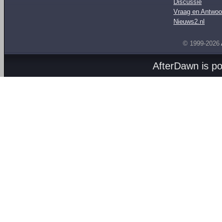
Discussie
Vraag en Antwoo
Nieuws2.nl
© 1999-2026
AfterDawn is p