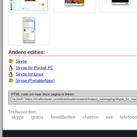
Andere edities:
Skype
Skype for Pocket PC
Skype for Linux
Skype (PortableApps)
HTML code om naar deze pagina te linken:
Trefwoorden:
skype
gratis
beeldbellen
chatten
net
telefoo