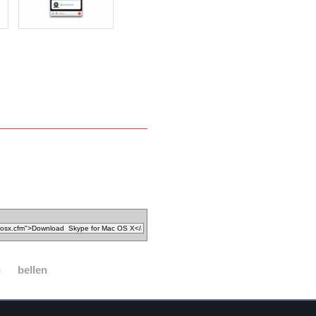
n
bellen