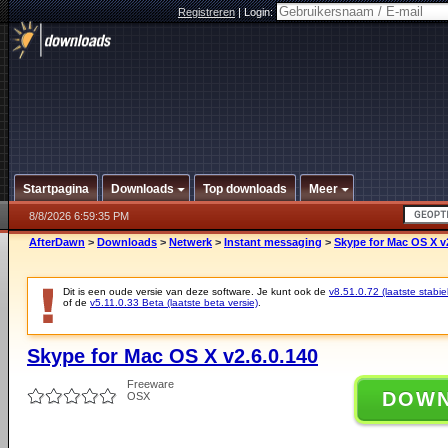
Registreren
|
Login:
Startpagina
Downloads
Top downloads
Meer
8/8/2026 6:59:35 PM
AfterDawn
>
Downloads
>
Netwerk
>
Instant messaging
>
Skype for Mac OS X v2
Dit is een oude versie van deze software. Je kunt ook de
v8.51.0.72 (laatste stabie
of de
v5.11.0.33 Beta (laatste beta versie)
.
Skype for Mac OS X v2.6.0.140
Freeware
DOW
OSX