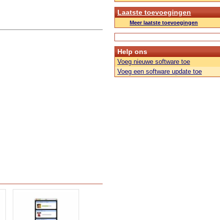
Laatste toevoegingen
Meer laatste toevoegingen
Help ons
Voeg nieuwe software toe
Voeg een software update toe