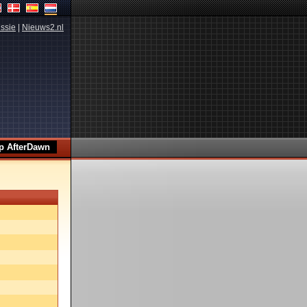
ssie
|
Nieuws2.nl