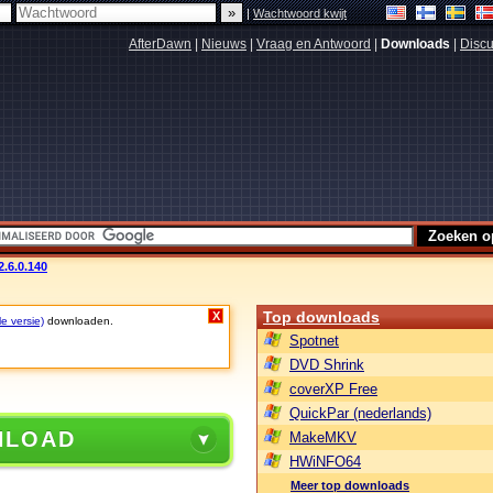
|
Wachtwoord kwijt
AfterDawn
|
Nieuws
|
Vraag en Antwoord
|
Downloads
|
Discu
.6.0.140
Top downloads
X
le versie)
downloaden.
Spotnet
DVD Shrink
coverXP Free
QuickPar (nederlands)
NLOAD
MakeMKV
HWiNFO64
Meer top downloads