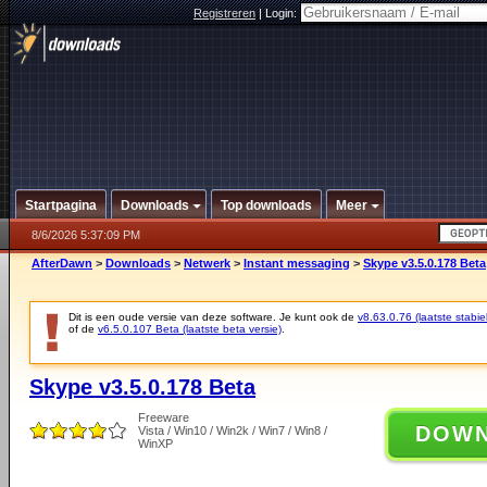
Registreren
|
Login:
Startpagina
Downloads
Top downloads
Meer
8/6/2026 5:37:09 PM
AfterDawn
>
Downloads
>
Netwerk
>
Instant messaging
>
Skype v3.5.0.178 Beta
Dit is een oude versie van deze software. Je kunt ook de
v8.63.0.76 (laatste stabie
of de
v6.5.0.107 Beta (laatste beta versie)
.
Skype v3.5.0.178 Beta
Freeware
DOW
Vista / Win10 / Win2k / Win7 / Win8 /
WinXP