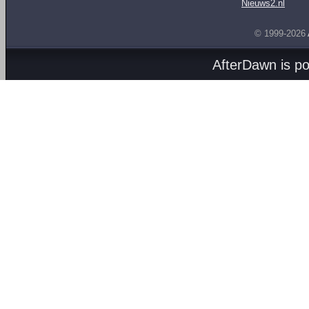
Nieuws2.nl
© 1999-2026
AfterDawn is p