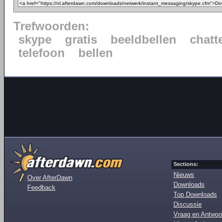
Trefwoorden:
skype
gratis
beeldbellen
chatt
telefoon
bellen
Sections:
Nieuws
Over AfterDawn
Downloads
Feedback
Top Downloads
Discussie
Vraag en Antwoo