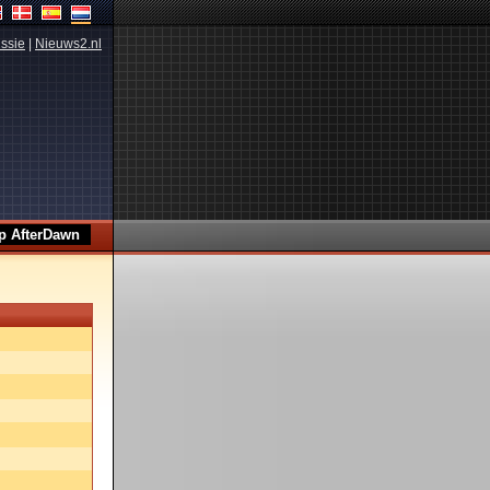
ssie
|
Nieuws2.nl