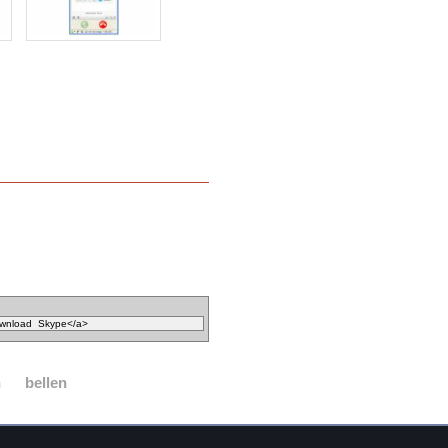
n
bellen