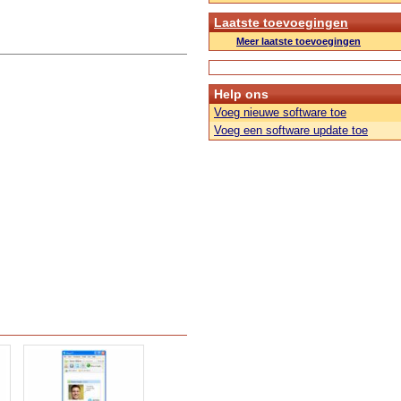
Laatste toevoegingen
Meer laatste toevoegingen
Help ons
Voeg nieuwe software toe
Voeg een software update toe