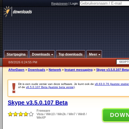
Registreren
|
Login:
Startpagina
Downloads
Top downloads
Meer
8/8/2026 6:24:55 PM
AfterDawn
>
Downloads
>
Netwerk
>
Instant messaging
>
Skype v3.5.0.107 Beta
Dit is een oude versie van deze software. Je kunt ook de
v8.63.0.76 (laatste stabie
of de
v6.5.0.107 Beta (laatste beta versie)
.
Skype v3.5.0.107 Beta
Freeware
DOW
Vista / Win10 / Win2k / Win7 / Win8 /
WinXP