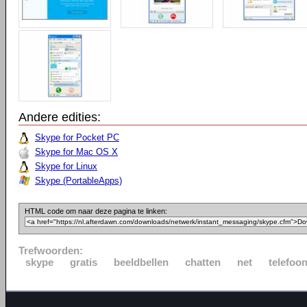
Andere edities:
Skype for Pocket PC
Skype for Mac OS X
Skype for Linux
Skype (PortableApps)
HTML code om naar deze pagina te linken:
Trefwoorden:
skype
gratis
beeldbellen
chatten
net
telefoo