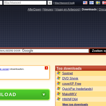
|
Wachtwoord kwijt
AfterDawn
|
Nieuws
|
Vraag en Antwoord
|
Downloads
|
Discu
Top downloads
X
le versie)
downloaden.
Spotnet
DVD Shrink
coverXP Free
QuickPar (nederlands)
NLOAD
MakeMKV
HWiNFO64
Meer top downloads