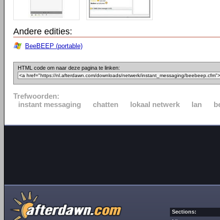
Andere edities:
BeeBEEP (portable)
HTML code om naar deze pagina te linken:
Trefwoorden:
instant messaging
chatten
lokaal netwerk
lan
b
Sections: