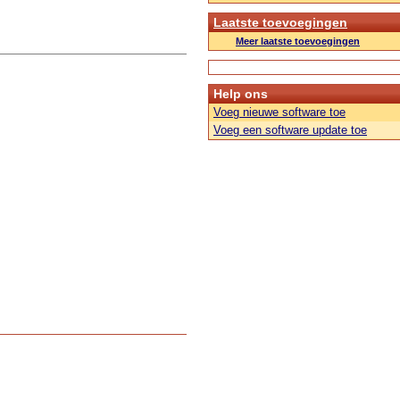
Laatste toevoegingen
Meer laatste toevoegingen
Help ons
Voeg nieuwe software toe
Voeg een software update toe