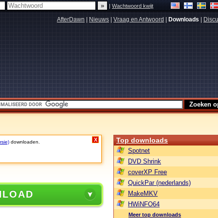
|
Wachtwoord kwijt
AfterDawn
|
Nieuws
|
Vraag en Antwoord
|
Downloads
|
Discu
Top downloads
X
rsie)
downloaden.
Spotnet
DVD Shrink
coverXP Free
QuickPar (nederlands)
NLOAD
MakeMKV
HWiNFO64
Meer top downloads