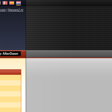
ssie
|
Nieuws2.nl