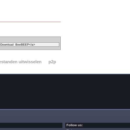
estanden uitwisselen
p2p
Follow us: