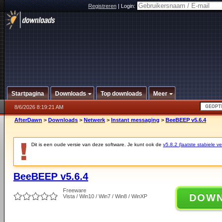
Registreren
|
Login:
Startpagina
Downloads
Top downloads
Meer
8/6/2026 8:19:21 AM
AfterDawn
>
Downloads
>
Netwerk
>
Instant messaging
>
BeeBEEP v5.6.4
Dit is een oude versie van deze software. Je kunt ook de
v5.8.2 (laatste stabiele ve
BeeBEEP v5.6.4
Freeware
DOW
Vista / Win10 / Win7 / Win8 / WinXP