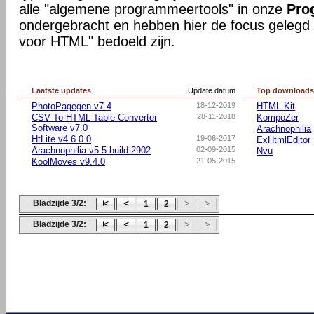
alle "algemene programmeertools" in onze
Pro
ondergebracht en hebben hier de focus gelegd o
voor HTML" bedoeld zijn.
Laatste updates
Update datum
Top download
PhotoPagegen v7.4
18-12-2019
HTML Kit
CSV To HTML Table Converter
28-11-2018
KompoZer
Software v7.0
Arachnophilia
HtLite v4.6.0.0
19-06-2017
ExHtmlEditor
Arachnophilia v5.5 build 2902
02-09-2015
Nvu
KoolMoves v9.4.0
21-05-2015
Bladzijde 3/2:
1
2
Bladzijde 3/2:
1
2