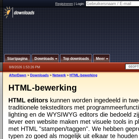
Registreren
|
Login:
Startpagina
Downloads
Top downloads
Meer
8/8/2026 1:53:26 PM
AfterDawn
>
Downloads
>
Netwerk
>
HTML-bewerking
HTML-bewerking
HTML editors
kunnen worden ingedeeld in twe
traditionele teksteditors met programmeerfuncti
lighting en de WYSIWYG editors die bedoeld zij
liever een website maken met visuele tools in 
met HTML "stampen/taggen". We hebben gepr
typen zo goed als mogelijk uit elkaar te houd