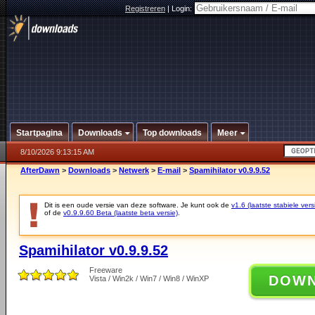
Registreren
|
Login:
Startpagina
Downloads
Top downloads
Meer
8/10/2026 9:13:15 AM
AfterDawn
>
Downloads
>
Netwerk
>
E-mail
>
Spamihilator v0.9.9.52
Dit is een oude versie van deze software. Je kunt ook de
v1.6 (laatste stabiele vers
of de
v0.9.9.60 Beta (laatste beta versie)
.
Spamihilator v0.9.9.52
Freeware
DOW
Vista / Win2k / Win7 / Win8 / WinXP