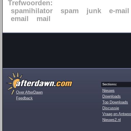
Trefwoorden:
spamihilator
spam
junk
e-mail
email
mail
Sections:
Nieuws
Over AfterDawn
Downloads
Feedback
Top Downloads
Discussie
Vraag en Antwoo
Nieuws2.nl