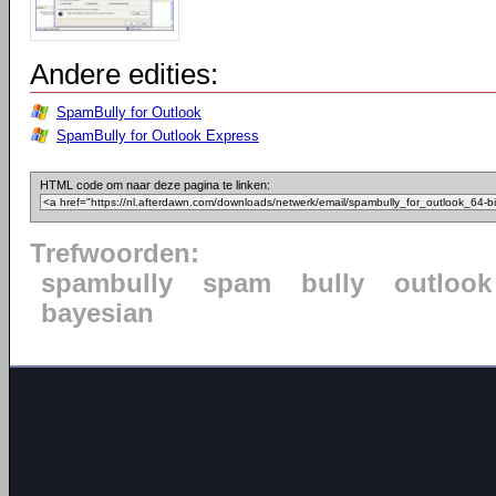
Andere edities:
SpamBully for Outlook
SpamBully for Outlook Express
HTML code om naar deze pagina te linken:
Trefwoorden:
spambully
spam
bully
outlook
bayesian