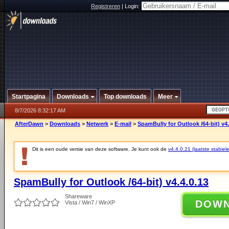
Registreren
|
Login:
Startpagina
Downloads
Top downloads
Meer
8/7/2026 8:32:17 AM
AfterDawn
>
Downloads
>
Netwerk
>
E-mail
>
SpamBully for Outlook /64-bit) v4.
Dit is een oude versie van deze software. Je kunt ook de
v4.4.0.21 (laatste stabiele
SpamBully for Outlook /64-bit) v4.4.0.13
Shareware
DOW
Vista / Win7 / WinXP