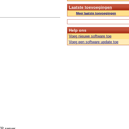
Laatste toevoegingen
Meer laatste toevoegingen
Help ons
Voeg nieuwe software toe
Voeg een software update toe
TP server