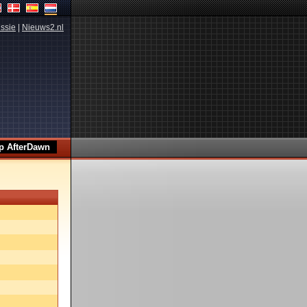
ssie
|
Nieuws2.nl