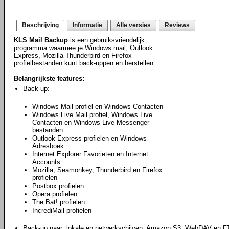
Beschrijving
Informatie
Alle versies
Reviews
KLS Mail Backup
is een gebruiksvriendelijk
programma waarmee je Windows mail, Outlook
Express, Mozilla Thunderbird en Firefox
profielbestanden kunt back-uppen en herstellen.
Belangrijkste features:
Back-up:
Windows Mail profiel en Windows Contacten
Windows Live Mail profiel, Windows Live
Contacten en Windows Live Messenger
bestanden
Outlook Express profielen en Windows
Adresboek
Internet Explorer Favorieten en Internet
Accounts
Mozilla, Seamonkey, Thunderbird en Firefox
profielen
Postbox profielen
Opera profielen
The Bat! profielen
IncrediMail profielen
Back-up naar: lokale en netwerkschijven, Amazon S3, WebDAV en F