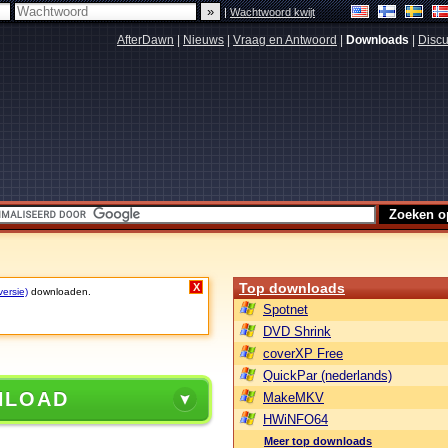
|
Wachtwoord kwijt
AfterDawn
|
Nieuws
|
Vraag en Antwoord
|
Downloads
|
Discu
Top downloads
X
versie)
downloaden.
Spotnet
DVD Shrink
coverXP Free
QuickPar (nederlands)
NLOAD
MakeMKV
HWiNFO64
Meer top downloads