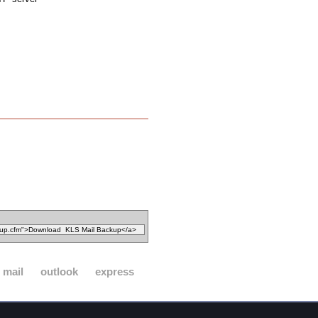
mail
outlook
express