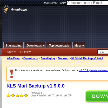
Registreren
|
Login:
Startpagina
Downloads
Top downloads
Meer
8/8/2026 5:21:19 PM
AfterDawn
>
Downloads
>
Beveiliging
>
Back-up
>
KLS Mail Backup v1.9.0.0
Dit is een oude versie van deze software. Je kunt ook de
v4.0.0.9 (laatste stabiele 
KLS Mail Backup v1.9.0.0
Freeware
DOW
Vista / Win10 / Win7 / Win8 / WinXP