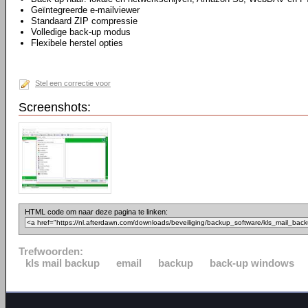
Geïntegreerde e-mailviewer
Standaard ZIP compressie
Volledige back-up modus
Flexibele herstel opties
Stel een correctie voor
Screenshots:
HTML code om naar deze pagina te linken:
Trefwoorden:
kls mail backup
email
backup
back-up windows