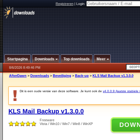
Registreren
|
Login:
Startpagina
Downloads
Top downloads
Meer
8/6/2026 8:49:46 PM
AfterDawn
>
Downloads
>
Beveiliging
>
Back-up
>
KLS Mail Backup v1.3.0.0
Dit is een oude versie van deze software. Je kunt ook de
v4.0.0.9 (laatste stabiele 
KLS Mail Backup v1.3.0.0
Freeware
DOW
Vista / Win10 / Win7 / Win8 / WinXP