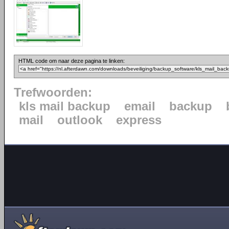
HTML code om naar deze pagina te linken:
Trefwoorden:
kls mail backup
email
backup
mail
outlook
express