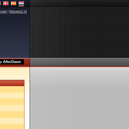
ssie
|
Nieuws2.nl