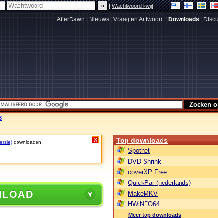
|
Wachtwoord kwijt
AfterDawn
|
Nieuws
|
Vraag en Antwoord
|
Downloads
|
Discu
3
Top downloads
X
ersie)
downloaden.
Spotnet
DVD Shrink
coverXP Free
QuickPar (nederlands)
NLOAD
MakeMKV
HWiNFO64
Meer top downloads