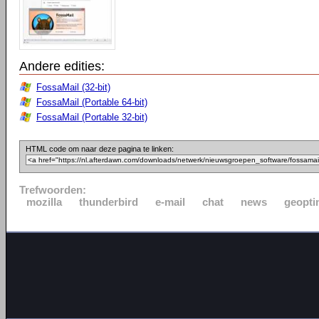
Andere edities:
FossaMail (32-bit)
FossaMail (Portable 64-bit)
FossaMail (Portable 32-bit)
HTML code om naar deze pagina te linken:
Trefwoorden:
mozilla
thunderbird
e-mail
chat
news
geopti