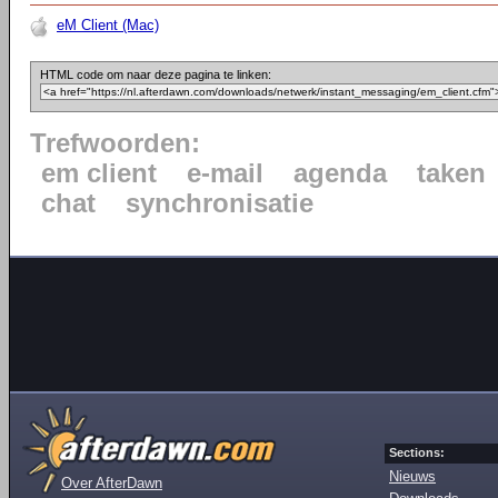
eM Client (Mac)
HTML code om naar deze pagina te linken:
Trefwoorden:
em client
e-mail
agenda
taken
chat
synchronisatie
Sections:
Nieuws
Over AfterDawn