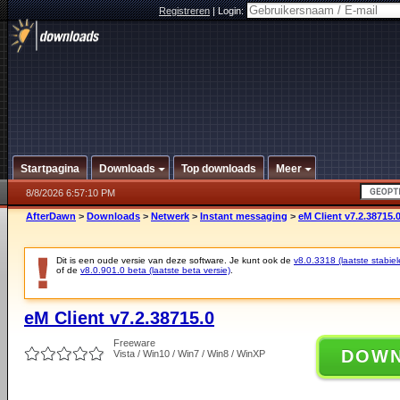
Registreren
|
Login:
Startpagina
Downloads
Top downloads
Meer
8/8/2026 6:57:10 PM
AfterDawn
>
Downloads
>
Netwerk
>
Instant messaging
>
eM Client v7.2.38715.
Dit is een oude versie van deze software. Je kunt ook de
v8.0.3318 (laatste stabiel
of de
v8.0.901.0 beta (laatste beta versie)
.
eM Client v7.2.38715.0
Freeware
DOW
Vista / Win10 / Win7 / Win8 / WinXP