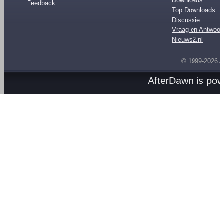
Downloads
Feedback
Top Downloads
Discussie
Vraag en Antwoo
Nieuws2.nl
© 1999-2026
AfterDawn is p